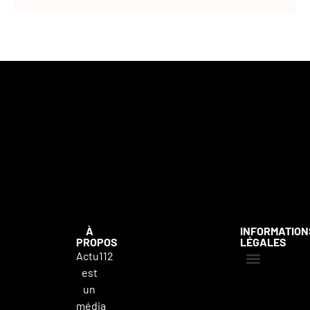
À
INFORMATION
PROPOS
LÉGALES
Actu112
est
Mentions légales
Politique de confidentialité
Contacter Actu112
un
média