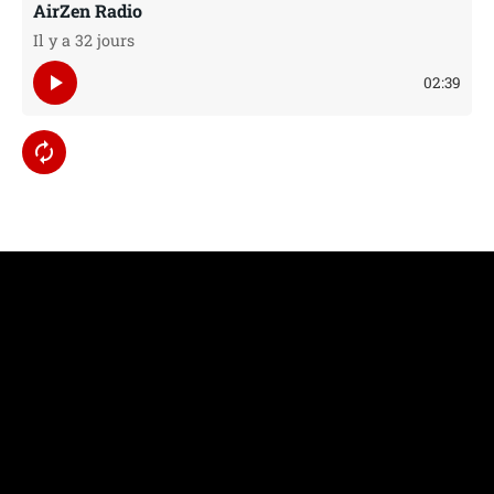
AirZen Radio
Il y a 32 jours
play_arrow
02:39
autorenew