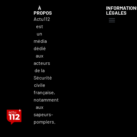
À
INFORMATION
PROPOS
LÉGALES
Actu112
est
Mentions légales
Politique de confidentialité
Contacter Actu112
un
média
dédié
aux
acteurs
de la
Sécurité
civile
française,
notamment
aux
sapeurs-
pompiers.