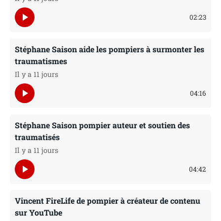
play_arrow
02:23
Stéphane Saison aide les pompiers à surmonter les
traumatismes
Il y a 11 jours
play_arrow
04:16
Stéphane Saison pompier auteur et soutien des
traumatisés
Il y a 11 jours
play_arrow
04:42
Vincent FireLife de pompier à créateur de contenu
sur YouTube