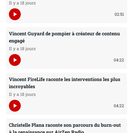
Il y a 18 jours
play_arrow
02:51
Vincent Guyard de pompier à créateur de contenu
engagé
Il y a 18 jours
play_arrow
04:22
Vincent FireLife raconte les interventions les plus
incroyables
Il y a 18 jours
play_arrow
04:22
Christelle Plana raconte son parcours du burn-out
à la renaissance sur AirZen Radio