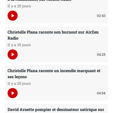
Il y a 25 jours
play_arrow
02:43
Christelle Plana raconte son burnout sur AirZen
Radio
Il y a 25 jours
play_arrow
04:25
Christelle Plana raconte un incendie marquant et
ses leçons
Il y a 25 jours
play_arrow
04:54
David Arnette pompier et dessinateur satirique sur