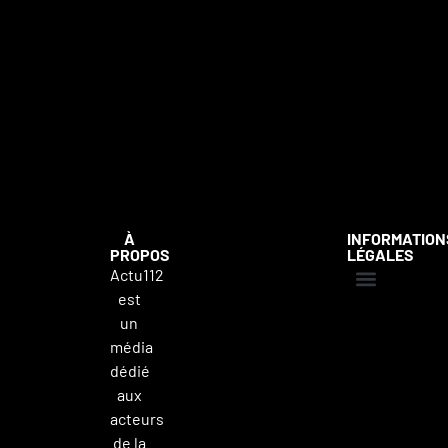
À
INFORMATION
PROPOS
LÉGALES
Actu112
est
Mentions légales
Politique de confidentialité
Contacter Actu112
un
média
dédié
aux
acteurs
de la