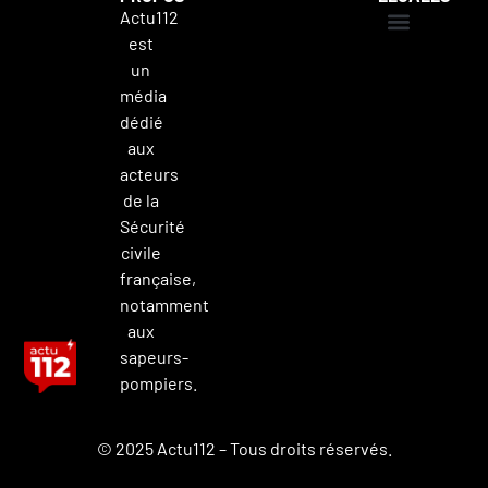
Actu112
est
Mentions légales
Politique de confidentialité
Contacter Actu112
un
média
dédié
aux
acteurs
de la
Sécurité
civile
française,
notamment
aux
sapeurs-
pompiers.
© 2025 Actu112 – Tous droits réservés.