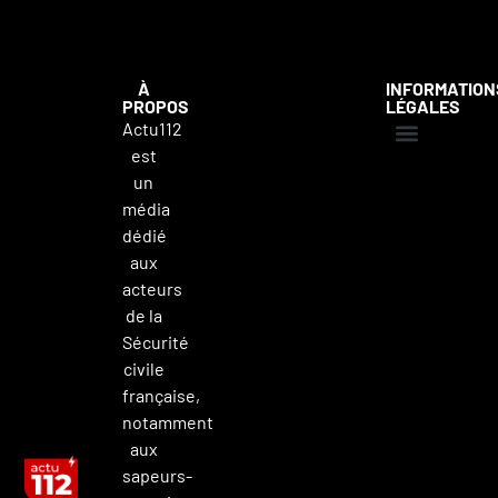
À
INFORMATION
PROPOS
LÉGALES
Actu112
est
Mentions légales
Politique de confidentialité
Contacter Actu112
un
média
dédié
aux
acteurs
de la
Sécurité
civile
française,
notamment
aux
sapeurs-