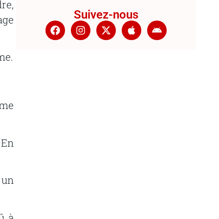
re,
Suivez-nous
age
me.
ème
En
 un
û
à