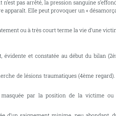
n’est pas arrêté, la pression sanguine s’effond
ire apparaît. Elle peut provoquer un « désamorç
ent ou à très court terme la vie d’une victi
,
évidente
et
constatée
au
début
du
bilan
(2
herche
de
lésions
traumatiques
(4ème
regard).
 masquée par la position de la victime ou
iée
d’un
saignement
minime,
peu
abondant,
d