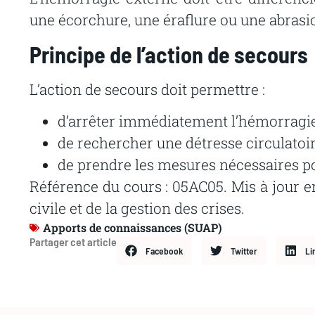
une
écorchure,
une
éraflure
ou
une
abrasi
Principe
de
l’action
de
secours
L’action de secours doit permettre :
d’arrêter
immédiatement
l’hémorragi
de
rechercher
une
détresse
circulatoi
de prendre les mesures nécessaires p
Référence du cours : 05AC05. Mis à jour en
civile et de la gestion des crises.
Apports de connaissances (SUAP)
Partager cet article
Facebook
Twitter
Li