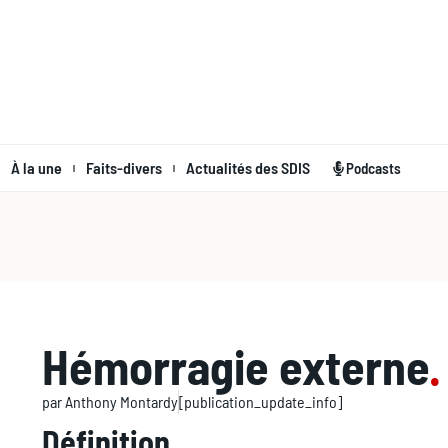
À la une
Faits-divers
Actualités des SDIS
Podcasts
Hémorragie externe
.
par
Anthony Montardy
[publication_update_info]
Définition