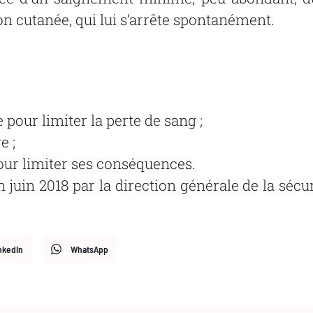
on
cutanée,
qui
lui
s’arrête
spontanément.
e
pour
limiter
la
perte
de
sang
;
re
;
our limiter ses conséquences.
 juin 2018 par la direction générale de la sécur
nkedIn
WhatsApp