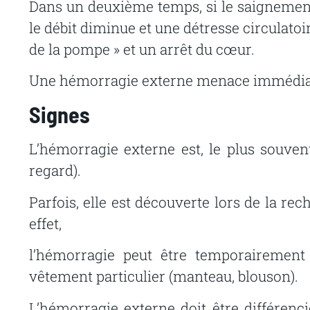
Dans un deuxième temps, si le saignement 
le débit diminue et une détresse circulato
de la pompe » et un arrêt du cœur.
Une hémorragie externe menace immédiatem
Signes
L’hémorragie
externe
est,
le
plus
souvent
regard).
Parfois,
elle
est
découverte
lors
de
la
rec
effet,
l’hémorragie peut être temporairement
vêtement particulier
(manteau, blouson).
L’hémorragie
externe
doit
être
différenc