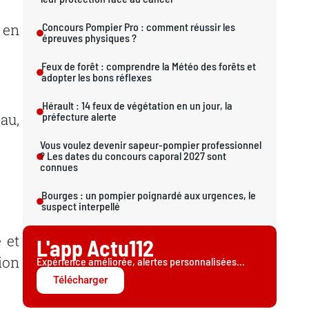
 en
Concours Pompier Pro : comment réussir les
épreuves physiques ?
Feux de forêt : comprendre la Météo des forêts et
adopter les bons réflexes
Hérault : 14 feux de végétation en un jour, la
préfecture alerte
au,
Vous voulez devenir sapeur-pompier professionnel
? Les dates du concours caporal 2027 sont
connues
Bourges : un pompier poignardé aux urgences, le
suspect interpellé
 et
L'app Actu112
tion
Expérience améliorée, alertes personnalisées...
Télécharger