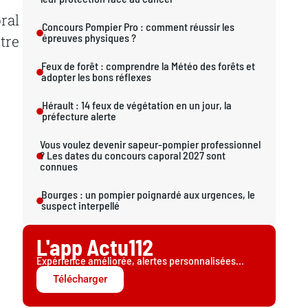
ral
Concours Pompier Pro : comment réussir les
épreuves physiques ?
tre
Feux de forêt : comprendre la Météo des forêts et
adopter les bons réflexes
Hérault : 14 feux de végétation en un jour, la
préfecture alerte
Vous voulez devenir sapeur-pompier professionnel
? Les dates du concours caporal 2027 sont
connues
Bourges : un pompier poignardé aux urgences, le
suspect interpellé
L'app Actu112
Expérience améliorée, alertes personnalisées...
Télécharger