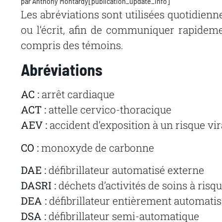
par
Anthony Montardy
[publication_update_info]
Les abréviations sont utilisées quotidienne
ou l’écrit, afin de communiquer rapideme
compris des témoins.
Abréviations
AC :
arrêt cardiaque
ACT :
attelle cervico-thoracique
AEV :
accident d’exposition à un risque vir
CO :
monoxyde de carbonne
DAE :
défibrillateur automatisé externe
DASRI :
déchets d’activités de soins à risq
DEA :
défibrillateur entièrement automati
DSA :
défibrillateur semi-automatique