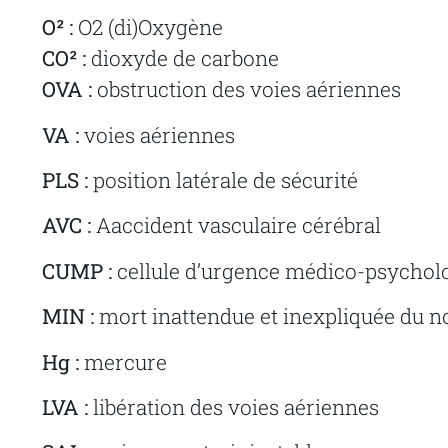
O² :
O2 (di)Oxygène
CO² :
dioxyde de carbone
OVA :
obstruction des voies aériennes
VA :
voies aériennes
PLS :
position latérale de sécurité
AVC :
Aaccident vasculaire cérébral
CUMP :
cellule d’urgence médico-psychol
MIN :
mort inattendue et inexpliquée du n
Hg :
mercure
LVA :
libération des voies aériennes