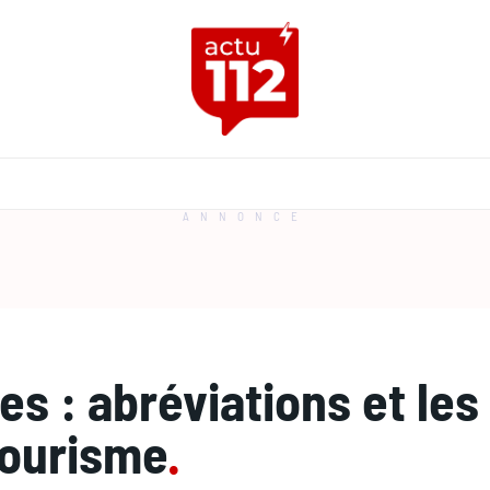
ANNONCE
s : abréviations et les
courisme
.