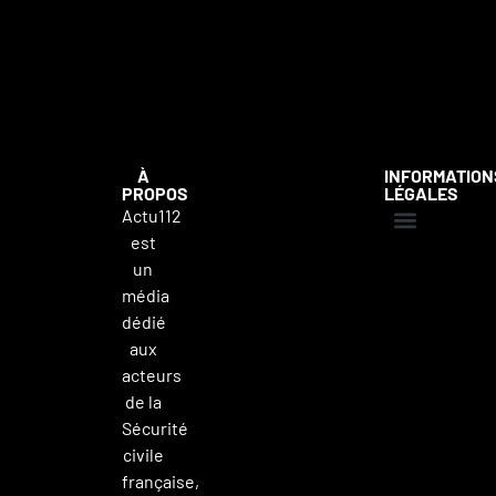
À
INFORMATION
PROPOS
LÉGALES
Actu112
est
Mentions légales
Politique de confidentialité
Contacter Actu112
un
média
dédié
aux
acteurs
de la
Sécurité
civile
française,