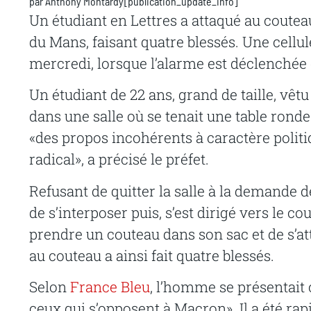
par
Anthony Montardy
[publication_update_info]
Un étudiant en Lettres a attaqué au coutea
du Mans, faisant quatre blessés. Une cellul
mercredi, lorsque l’alarme est déclenchée d
Un étudiant de 22 ans, grand de taille, vêt
dans une salle où se tenait une table rond
«des propos incohérents à caractère politi
radical», a précisé le préfet.
Refusant de quitter la salle à la demande de
de s’interposer puis, s’est dirigé vers le c
prendre un couteau dans son sac et de s’att
au couteau a ainsi fait quatre blessés.
Selon
France Bleu
, l’homme se présentait 
ceux qui s’opposent à Macron». Il a été rap