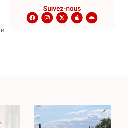
Suivez-nous
i
té