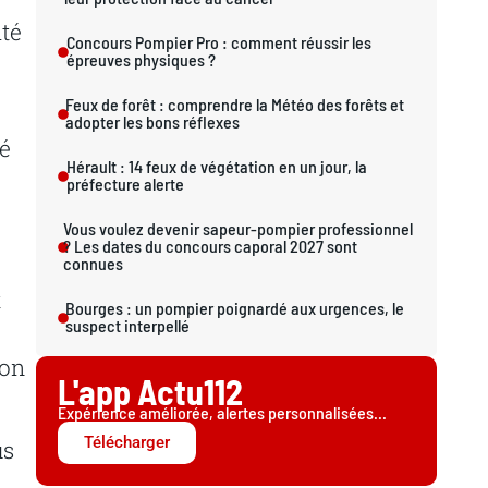
ité
Concours Pompier Pro : comment réussir les
épreuves physiques ?
Feux de forêt : comprendre la Météo des forêts et
adopter les bons réflexes
ré
Hérault : 14 feux de végétation en un jour, la
préfecture alerte
Vous voulez devenir sapeur-pompier professionnel
? Les dates du concours caporal 2027 sont
connues
t
Bourges : un pompier poignardé aux urgences, le
suspect interpellé
ion
L'app Actu112
Expérience améliorée, alertes personnalisées...
Télécharger
us