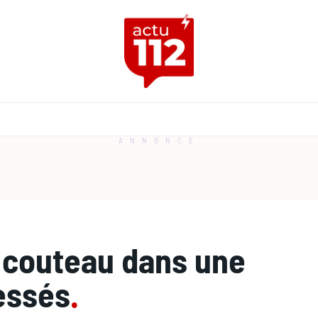
ANNONCE
u couteau dans une
lessés
.