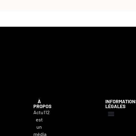
À
INFORMATION
PROPOS
LÉGALES
Actu112
est
Mentions légales
Politique de confidentialité
Contacter Actu112
un
média