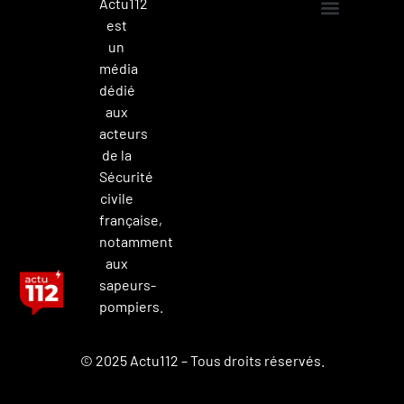
Actu112
est
Mentions légales
Politique de confidentialité
Contacter Actu112
un
média
dédié
aux
acteurs
de la
Sécurité
civile
française,
notamment
aux
sapeurs-
pompiers.
© 2025 Actu112 – Tous droits réservés.