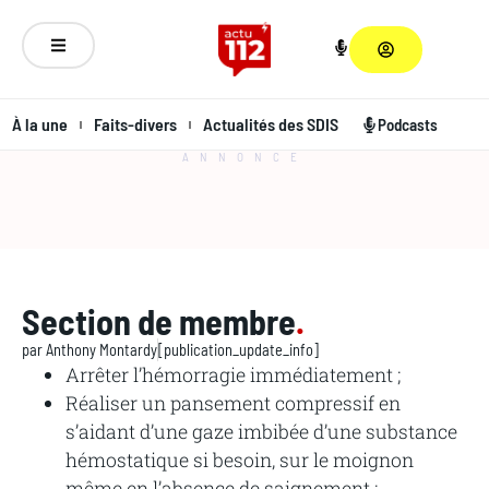
À la une
Faits-divers
Actualités des SDIS
Podcasts
ANNONCE
Section de membre
.
par
Anthony Montardy
[publication_update_info]
Arrêter l’hémorragie immédiatement ;
Réaliser
un
pansement compressif
en
s’aidant
d’une
gaze
imbibée
d’une
substance
hémostatique
si
besoin,
sur
le
moignon
même
en
l’absence
de
saignement
;