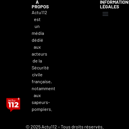
À
INFORMATION
PROPOS
LÉGALES
Actu112
est
Mentions légales
Politique de confidentialité
Contacter Actu112
un
média
dédié
aux
acteurs
de la
Sécurité
civile
française,
notamment
aux
sapeurs-
pompiers.
© 2025 Actu112 – Tous droits réservés.