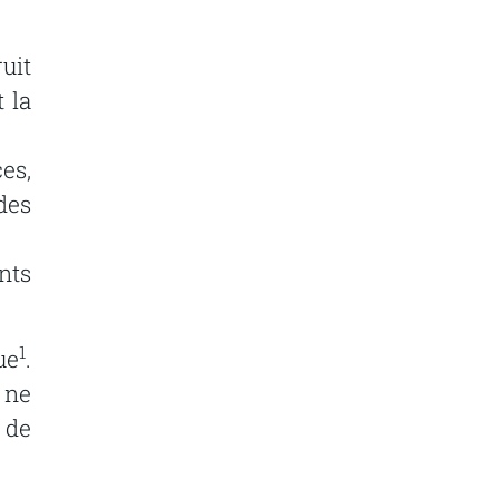
uit
t
la
ces,
des
nts
1
ue
.
ne
de