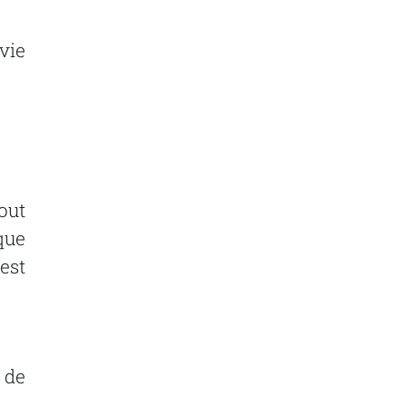
vie
out
que
est
de