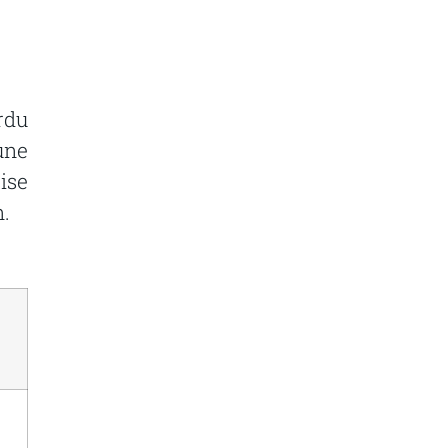
rdu
une
ise
n.