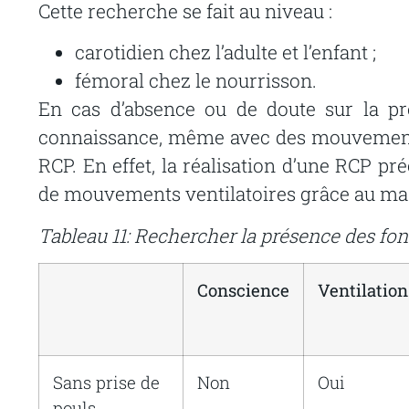
Cette
recherche
se
fait
au
niveau
:
carotidien chez l’adulte et l’enfant ;
fémoral chez le nourrisson.
En
cas
d’absence
ou
de
doute
sur
la
pr
connaissance,
même
avec
des
mouvemen
RCP.
En
effet,
la
réalisation
d’une
RCP
pré
de
mouvements
ventilatoires
grâce
au
ma
Tableau 11: Rechercher la présence des fonc
Conscience
Ventilation
Sans
prise
de
Non
Oui
pouls