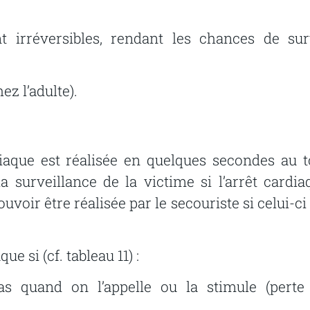
t
irréversibles,
rendant
les
chances
de
sur
hez
l’adulte).
iaque
est
réalisée
en
quelques
secondes
au
t
a surveillance de la victime si l’arrêt cardia
ouvoir
être
réalisée
par
le
secouriste
si
celui-ci
ue si (cf. tableau 11) :
as
quand
on
l’appelle
ou
la
stimule
(perte