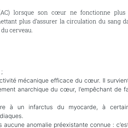
(AC)
lorsque
son
cœur
ne
fonctionne
plus
ettant
plus
d’assurer
la
circulation
du
sang
d
du
cerveau.
;
ctivité
mécanique
efficace
du
cœur.
Il
survien
ement
anarchique
du
cœur,
l’empêchant
de
f
ire à un infarctus du myocarde, à certai
diaques.
s
aucune
anomalie
préexistante
connue
:
c’es