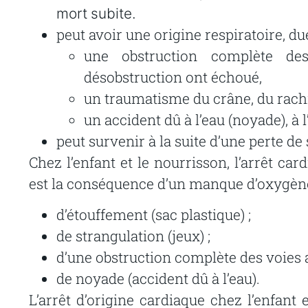
mort
subite.
peut
avoir
une
origine
respiratoire,
du
une
obstruction
complète
de
désobstruction
ont
échoué,
un
traumatisme
du
crâne,
du
rach
un accident dû à l’eau (noyade), à 
peut
survenir
à
la
suite
d’une
perte
de
Chez
l’enfant
et
le
nourrisson,
l’arrêt
card
est
la
conséquence
d’un
manque
d’oxygèn
d’étouffement (sac plastique) ;
de strangulation (jeux) ;
d’une
obstruction
complète
des
voies
de
noyade
(accident
dû
à
l’eau).
L’arrêt
d’origine
cardiaque
chez
l’enfant
e