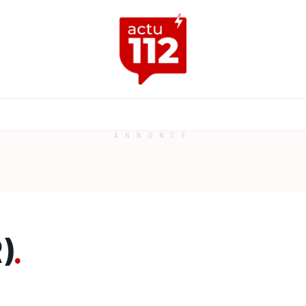
ANNONCE
)
.