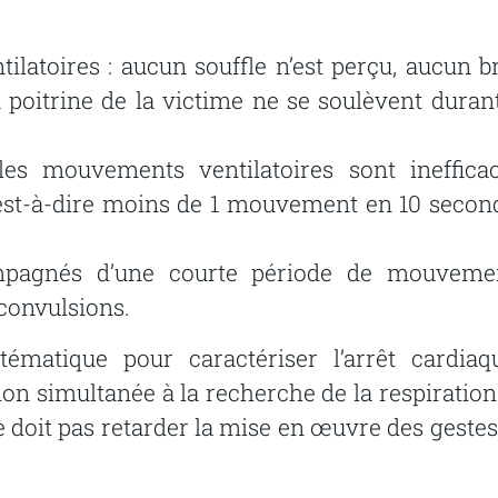
tilatoires :
aucun
souffle
n’est perçu,
aucun br
a
poitrine
de
la
victime
ne
se
soulèvent
duran
les
mouvements
ventilatoires
sont
ineffica
est-à-dire
moins
de
1
mouvement
en
10
secon
ompagnés d’une courte période de mouveme
 convulsions.
stématique
pour
caractériser
l’arrêt
cardiaq
ion
simultanée
à
la
recherche
de
la
respiration
e
doit
pas
retarder
la
mise
en
œuvre
des
gestes