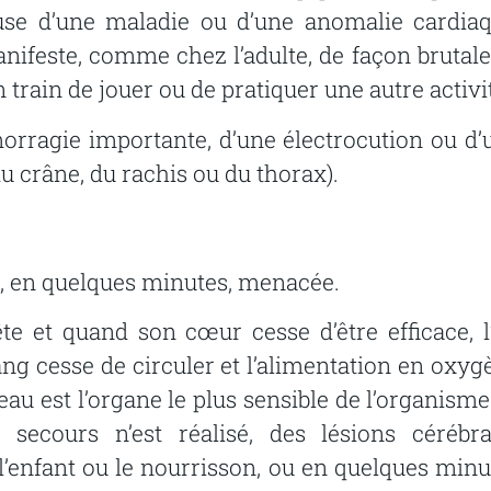
use
d’une
maladie
ou
d’une
anomalie
cardiaq
anifeste, comme chez l’adulte, de façon brutale,
n
train
de
jouer
ou
de
pratiquer
une
autre
activi
orragie
importante,
d’une
électrocution
ou
d’
du
crâne,
du
rachis
ou
du
thorax).
,
en
quelques
minutes,
menacée.
ête
et
quand
son
cœur
cesse
d’être
efficace,
ang
cesse
de
circuler
et
l’alimentation
en
oxyg
eau est l’organe le plus sensible de l’organisme
e
secours
n’est
réalisé,
des
lésions
cérébra
l’enfant
ou
le
nourrisson,
ou
en
quelques
minu