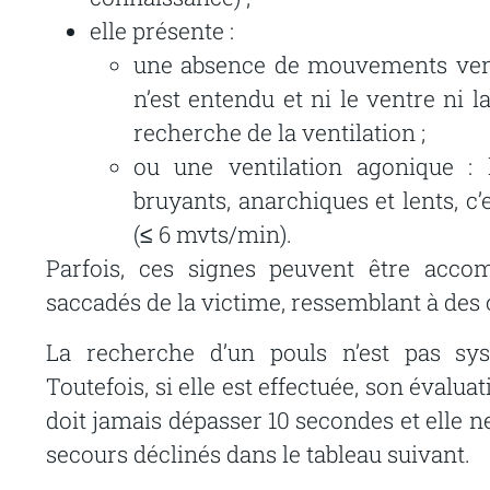
elle présente :
une
absence de
mouvements
ven
n’est entendu et
ni
le
ventre
ni
l
recherche
de
la
ventilation
;
ou
une
ventilation
agonique
:
bruyants,
anarchiques
et
lents,
c’
(≤
6
mvts/min).
Parfois, ces signes peuvent être acc
saccadés de la victime, ressemblant à des
La
recherche
d’un
pouls
n’est
pas
sy
Toutefois,
si
elle
est
effectuée,
son
évaluat
doit
jamais
dépasser
10
secondes
et
elle
n
secours
déclinés
dans
le
tableau
suivant.