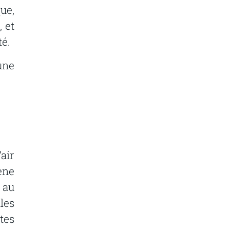
ue,
 et
té.
une
l’air
ène
 au
les
tes