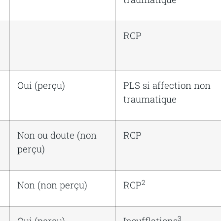
RCP
Oui (perçu)
PLS
si
affection
non
traumatique
Non ou doute (non
RCP
perçu)
2
Non (non perçu)
RCP
3
Oui (perçu)
Insufflations