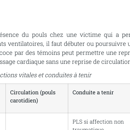
ésence
du
pouls
chez
une
victime
qui
a
pe
ts
ventilatoires,
il
faut
débuter
ou
poursuivre
coce
par
des
témoins
peut
permettre
une
repr
ssage
cardiaque
sans
une
reprise
de
circulatio
tions vitales et conduites à tenir
Circulation
(pouls
Conduite
a
tenir
carotidien)
PLS
si
affection
non
traumatique