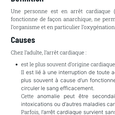
Une
personne
est
en
arrêt
cardiaque
fonctionne
de
façon
anarchique,
ne
perm
l’organisme
et
en
particulier
l’oxygénation
Causes
Chez
l’adulte,
l’arrêt
cardiaque
:
est
le
plus
souvent
d’origine
cardiaque
Il
est
lié
à
une
interruption
de
toute
a
plus
souvent
à
cause
d’un
fonctionn
circuler
le
sang
efficacement.
Cette
anomalie peut être seconda
intoxications ou d’autres
maladies
car
Parfois,
l’arrêt
cardiaque
survient
san