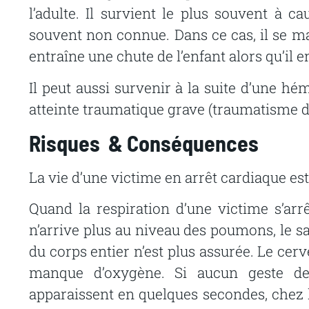
l’adulte.
Il survient
le
plus
souvent
à
ca
souvent
non
connue.
Dans
ce
cas, il se m
entraîne une chute de l’enfant alors qu’il e
Il
peut
aussi
survenir
à
la
suite
d’une
hém
atteinte
traumatique
grave
(traumatisme
Risques
&
Conséquences
La
vie
d’une
victime
en
arrêt
cardiaque
est
Quand
la
respiration
d’une
victime
s’arr
n’arrive plus au
niveau
des
poumons,
le
s
du
corps
entier
n’est
plus
assurée. Le cerv
manque d’oxygène. Si
aucun geste
d
apparaissent
en
quelques
secondes,
chez