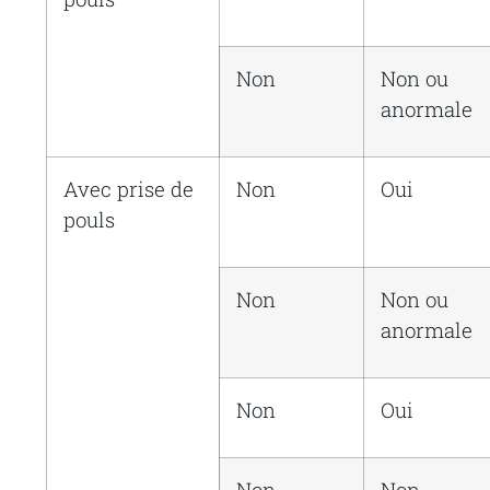
Non
Non ou
anormale
Avec
prise
de
Non
Oui
pouls
Non
Non ou
anormale
Non
Oui
Non
Non