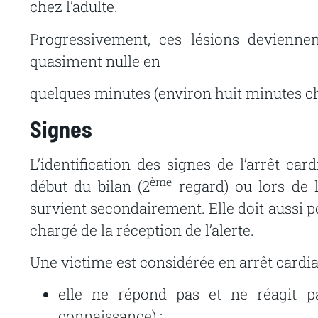
chez
l’adulte.
Progressivement,
ces
lésions
deviennen
quasiment
nulle
en
quelques
minutes
(environ
huit
minutes
c
Signes
L’identification
des
signes
de
l’arrêt
card
ème
début
du
bilan
(2
regard) ou lors de l
survient secondairement. Elle doit
aussi
p
chargé
de
la
réception
de
l’alerte.
Une victime est
considérée en
arrêt cardiaq
elle
ne
répond
pas
et
ne
réagit
p
connaissance)
;