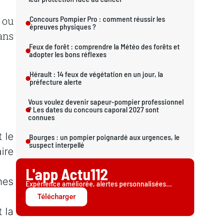
ou
Concours Pompier Pro : comment réussir les
épreuves physiques ?
ans
Feux de forêt : comprendre la Météo des forêts et
adopter les bons réflexes
Hérault : 14 feux de végétation en un jour, la
préfecture alerte
Vous voulez devenir sapeur-pompier professionnel
? Les dates du concours caporal 2027 sont
connues
t
le
Bourges : un pompier poignardé aux urgences, le
suspect interpellé
aire
L'app Actu112
nes
Expérience améliorée, alertes personnalisées...
Télécharger
t
la