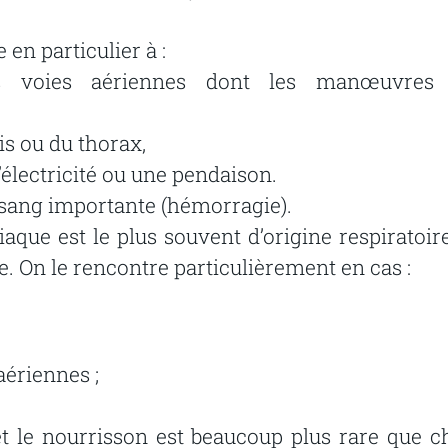
e
en
particulier
à
:
s
voies
aériennes
dont
les
manœuvres
is
ou
du
thorax,
l’électricité ou une pendaison.
sang
importante
(hémorragie).
iaque
est
le
plus
souvent
d’origine
respiratoire
e.
On
le
rencontre
particulièrement
en
cas
:
aériennes
;
t
le
nourrisson
est
beaucoup
plus
rare
que
c