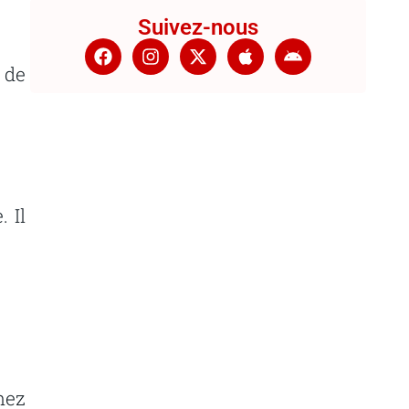
Suivez-nous
de
.
Il
hez