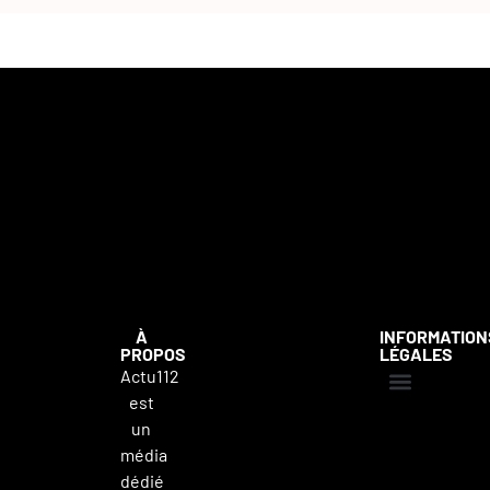
À
INFORMATION
PROPOS
LÉGALES
Actu112
est
Mentions légales
Politique de confidentialité
Contacter Actu112
un
média
dédié