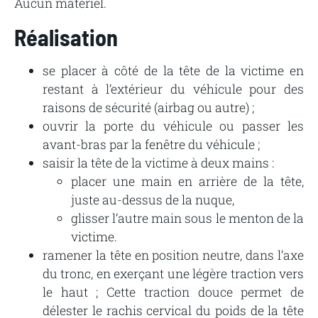
Aucun matériel.
Réalisation
se
placer
à
côté
de
la
tête
de
la
victime
en
restant
à
l’extérieur
du
véhicule
pour
des
raisons
de
sécurité
(airbag
ou
autre)
;
ouvrir
la
porte
du véhicule ou
passer
les
avant-bras par
la
fenêtre
du
véhicule ;
saisir
la
tête
de
la
victime
à
deux
mains
:
placer
une
main
en
arrière
de
la
tête,
juste
au-dessus
de
la
nuque,
glisser
l’autre
main
sous
le
menton
de
la
victime.
ramener
la
tête
en
position
neutre,
dans
l’axe
du
tronc,
en
exerçant
une
légère
traction
vers
le
haut
;
Cette
traction
douce
permet
de
délester
le
rachis
cervical
du
poids
de
la
tête