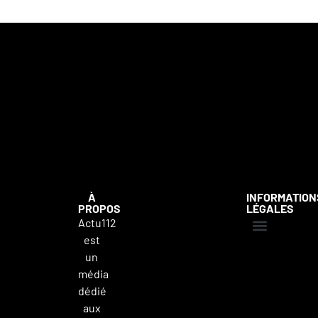
À
INFORMATION
PROPOS
LÉGALES
Actu112
est
Mentions légales
Politique de confidentialité
Contacter Actu112
un
média
dédié
aux