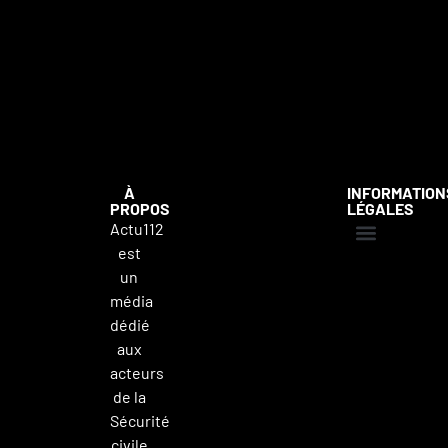
À
INFORMATION
PROPOS
LÉGALES
Actu112
est
Mentions légales
Politique de confidentialité
Contacter Actu112
un
média
dédié
aux
acteurs
de la
Sécurité
civile