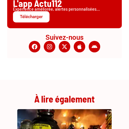
L'app Actu112
Expérience améliorée, alertes personnalisées...
Télécharger
Suivez-nous
À lire également