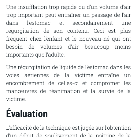
Une
insufflation
trop
rapide
ou
d’un
volume
d’air
trop
important
peut
entraîner
un
passage
de
l’air
dans
l’estomac
et
secondairement
une
régurgitation
de
son
contenu.
Ceci
est
plus
fréquent
chez
l’enfant
et
le nouveau-né
qui
ont
besoin
de
volumes
d’air
beaucoup
moins
importants
que
l’adulte.
Une régurgitation de liquide de l’estomac dans les
voies aériennes de la victime entraîne un
encombrement de celles-ci et compromet les
manœuvres de réanimation et la survie de la
victime.
Évaluation
L’efficacité de la technique est jugée sur l’obtention
d’un début de soulèvement de la poitrine de la