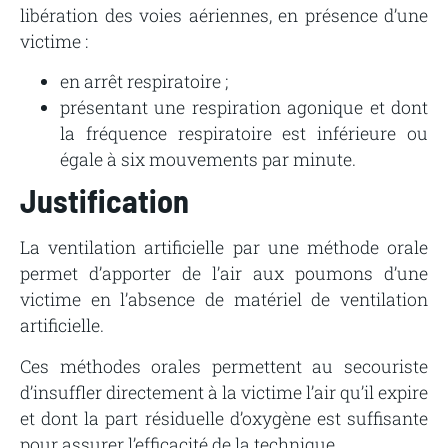
libération des voies aériennes, en présence d’une
victime :
en arrêt respiratoire ;
présentant
une
respiration
agonique
et
dont
la fréquence
respiratoire
est
inférieure
ou
égale
à
six
mouvements
par
minute.
Justification
La ventilation artificielle par une méthode orale
permet d’apporter de l’air aux poumons d’une
victime en
l’absence de matériel de ventilation
artificielle.
Ces
méthodes
orales
permettent
au
secouriste
d’insuffler
directement
à
la
victime
l’air
qu’il
expire
et
dont
la
part
résiduelle
d’oxygène
est
suffisante
pour
assurer
l’efficacité
de
la
technique.