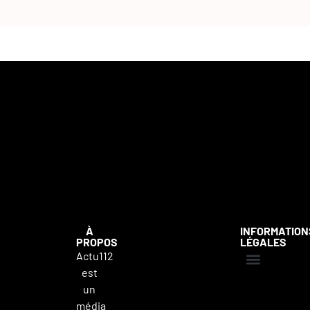
À
INFORMATION
PROPOS
LÉGALES
Actu112
est
Mentions légales
Politique de confidentialité
Contacter Actu112
un
média