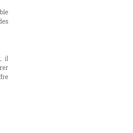
ble
des
 il
rer
fre