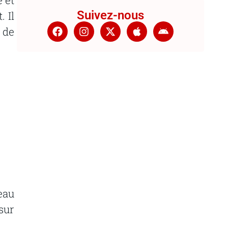
Suivez-nous
 Il
s de
eau
sur