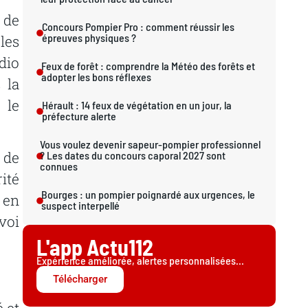
 de
Concours Pompier Pro : comment réussir les
épreuves physiques ?
les
dio
Feux de forêt : comprendre la Météo des forêts et
adopter les bons réflexes
 la
 le
Hérault : 14 feux de végétation en un jour, la
préfecture alerte
Vous voulez devenir sapeur-pompier professionnel
 de
? Les dates du concours caporal 2027 sont
connues
ité
Bourges : un pompier poignardé aux urgences, le
 en
suspect interpellé
voi
L'app Actu112
Expérience améliorée, alertes personnalisées...
Télécharger
 et