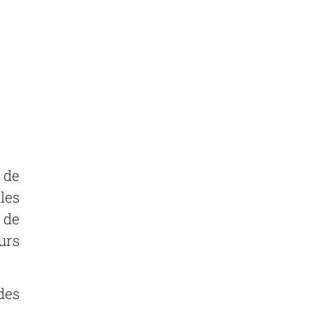
 de
les
 de
urs
des