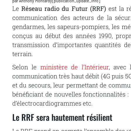
par
Anthony Montardy
[publication_update_info]
Le
Réseau radio du Futur (RRF)
est la r
communication des acteurs de la sécurité
gendarmes, les sapeurs-pompiers, les mé
conçus au début des années 1990, propr
transmission d’importantes quantités d
terrain.
Selon le
ministère de l’Intérieur
, avec 
communication très haut débit (4G puis 5
et du secours, leur permettant de commun
bénéficiant de nouvelles fonctionnalités :
d’électrocardiogrammes etc.
Le RRF sera hautement résilient
Le RRF prend en compte l’ensemble des uti