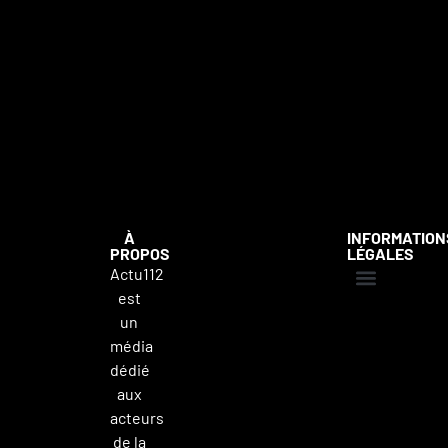
À
INFORMATION
PROPOS
LÉGALES
Actu112
est
Mentions légales
Politique de confidentialité
Contacter Actu112
un
média
dédié
aux
acteurs
de la