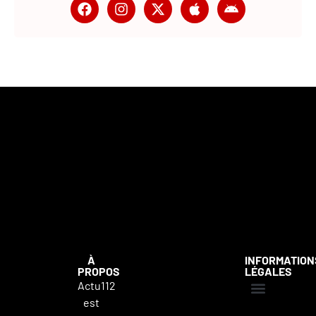
À
INFORMATION
PROPOS
LÉGALES
Actu112
est
Mentions légales
Politique de confidentialité
Contacter Actu112