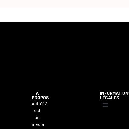
À
INFORMATION
PROPOS
LÉGALES
Actu112
est
Mentions légales
Politique de confidentialité
Contacter Actu112
un
média