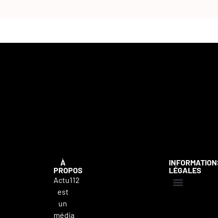
À
INFORMATION
PROPOS
LÉGALES
Actu112
est
Mentions légales
Politique de confidentialité
Contacter Actu112
un
média