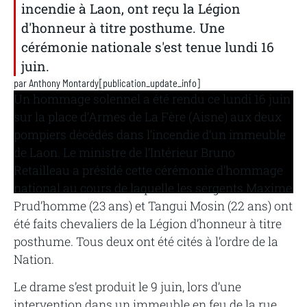
incendie à Laon, ont reçu la Légion
d'honneur à titre posthume. Une
cérémonie nationale s'est tenue lundi 16
juin.
par
Anthony Montardy
[publication_update_info]
Un hommage solennel a été rendu ce lundi 16 juin
sur la place d’Armes de La Fère (Aisne) aux deux
pompiers décédés dans l’incendie d’un immeuble
de Laon. Le ministre de l’Intérieur Bruno
Retailleau a présidé cette cérémonie d’hommage
national au cours de laquelle les sergents Maxime
Prud’homme (23 ans) et Tangui Mosin (22 ans) ont
été faits chevaliers de la Légion d’honneur à titre
posthume. Tous deux ont été cités à l’ordre de la
Nation.
Le drame s’est produit le 9 juin, lors d’une
intervention dans un immeuble en feu de la rue