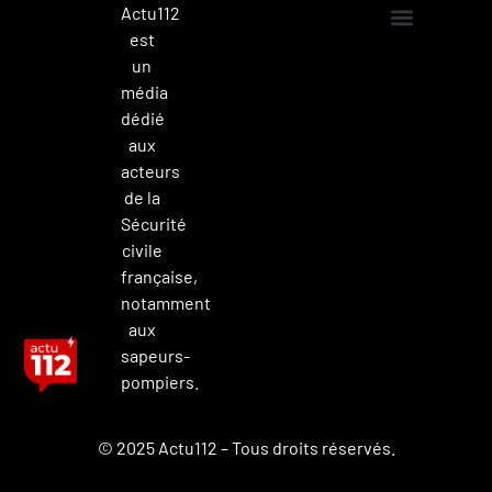
Actu112
est
Mentions légales
Politique de confidentialité
Contacter Actu112
un
média
dédié
aux
acteurs
de la
Sécurité
civile
française,
notamment
aux
sapeurs-
pompiers.
© 2025 Actu112 – Tous droits réservés.