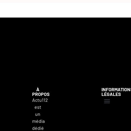
À
INFORMATION
PROPOS
LÉGALES
Actu112
est
Mentions légales
Politique de confidentialité
Contacter Actu112
un
média
dédié