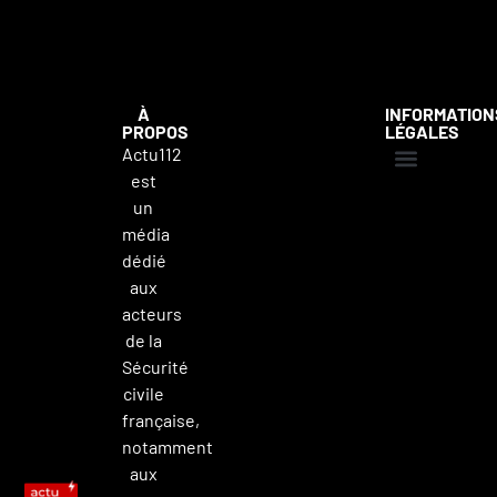
À
INFORMATION
PROPOS
LÉGALES
Actu112
est
Mentions légales
Politique de confidentialité
Contacter Actu112
un
média
dédié
aux
acteurs
de la
Sécurité
civile
française,
notamment
aux