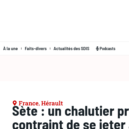
À la une
Faits-divers
Actualités des SDIS
Podcasts
France
Hérault
,
Sète : un chalutier p
contraint de se jeter 