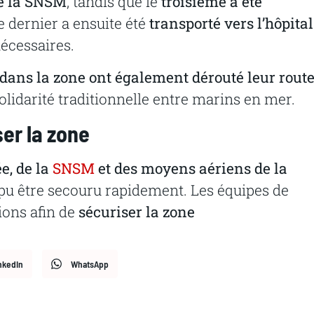
de la SNSM
, tandis que le
troisième a été
Ce dernier a ensuite été
transporté vers l’hôpital
nécessaires.
 dans la zone ont également dérouté leur rout
olidarité traditionnelle entre marins en mer.
er la zone
e, de la
SNSM
et des moyens aériens de la
a pu être secouru rapidement. Les équipes de
ions afin de
sécuriser la zone
nkedIn
WhatsApp